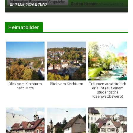
17 Mai, 2026
ZkW2
Heimatbilder
Blick vom Kirchturm
Blick vom Kirchturm
Träumen ausdrücklich
nach Mitte
erlaubt (aus einem
studentische
Ideenwettbewerb)