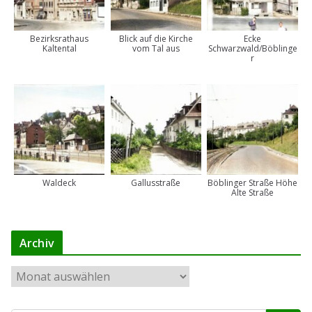
Bezirksrathaus
Blick auf die Kirche
Ecke
Kaltental
vom Tal aus
Schwarzwald/Böblinge
r
Waldeck
Gallusstraße
Böblinger Straße Höhe
Alte Straße
Archiv
A
r
c