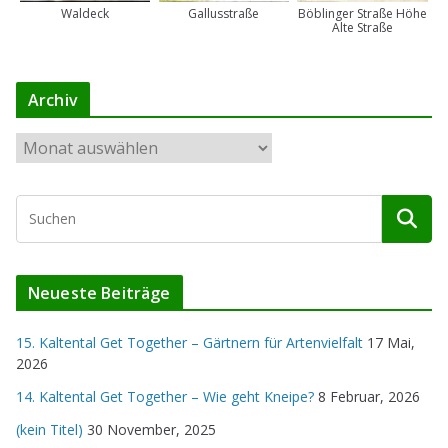
Waldeck
Gallusstraße
Böblinger Straße Höhe
Alte Straße
Archiv
A
r
c
h
i
v
Neueste Beiträge
15. Kaltental Get Together – Gärtnern für Artenvielfalt
17 Mai,
2026
14. Kaltental Get Together – Wie geht Kneipe?
8 Februar, 2026
(kein Titel)
30 November, 2025