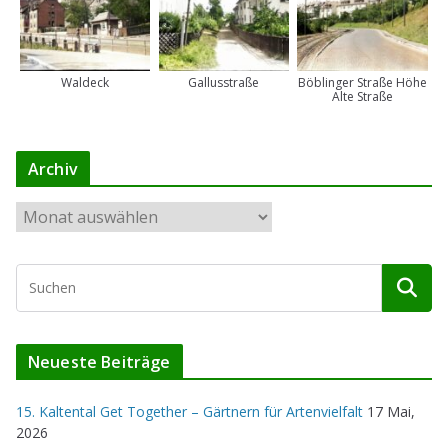
Waldeck
Gallusstraße
Böblinger Straße Höhe
Alte Straße
Archiv
A
r
c
h
i
v
Neueste Beiträge
15. Kaltental Get Together – Gärtnern für Artenvielfalt
17 Mai,
2026