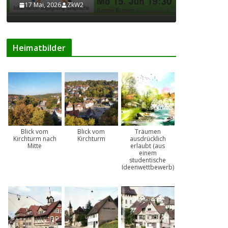
17 Mai, 2026
ZkW2
17 Mai, 202
Heimatbilder
Blick vom
Blick vom
Träumen
Kirchturm nach
Kirchturm
ausdrücklich
Mitte
erlaubt (aus
einem
studentische
Ideenwettbewerb)