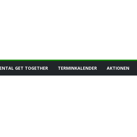
ENTAL GET TOGETHER
TERMINKALENDER
AKTIONEN
KALTENTAL GET TOGETHER
NEUIGKEITEN
15. Kaltental Get
Together – Gärtnern für
Artenvielfalt