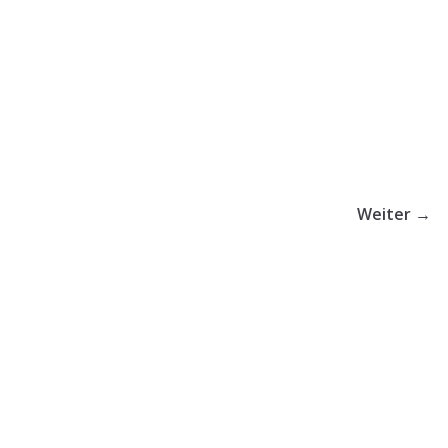
17 Mai, 2026
ZkW2
Weiter →