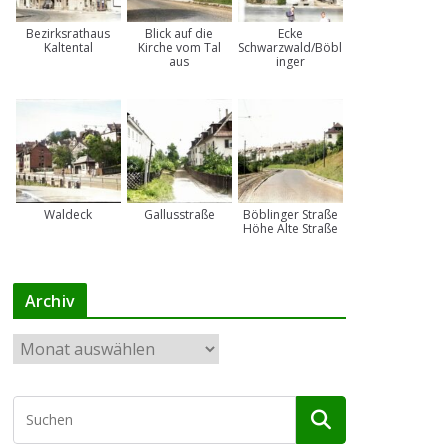
Bezirksrathaus
Blick auf die
Ecke
Kaltental
Kirche vom Tal
Schwarzwald/Böbl
aus
inger
Waldeck
Gallusstraße
Böblinger Straße
Höhe Alte Straße
Archiv
A
r
c
h
i