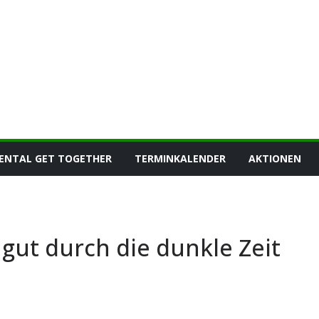
ENTAL GET TOGETHER
TERMINKALENDER
AKTIONEN
KALTENTAL GET TOGETHER
NEUIGKEITEN
gut durch die dunkle Zeit
15. Kaltental Get
Together – Gärtnern für
Artenvielfalt