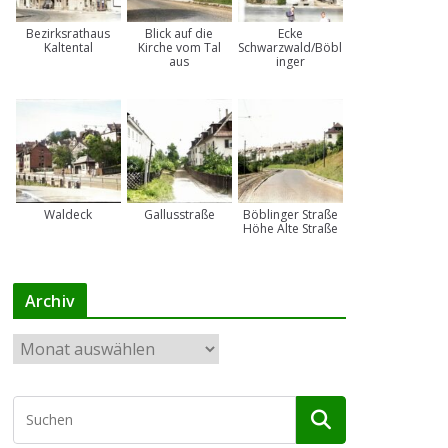
Bezirksrathaus
Blick auf die
Ecke
Kaltental
Kirche vom Tal
Schwarzwald/Böbl
aus
inger
Waldeck
Gallusstraße
Böblinger Straße
Höhe Alte Straße
Archiv
A
r
c
h
i