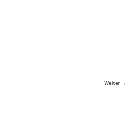
17 Mai, 2026
ZkW2
Weiter →