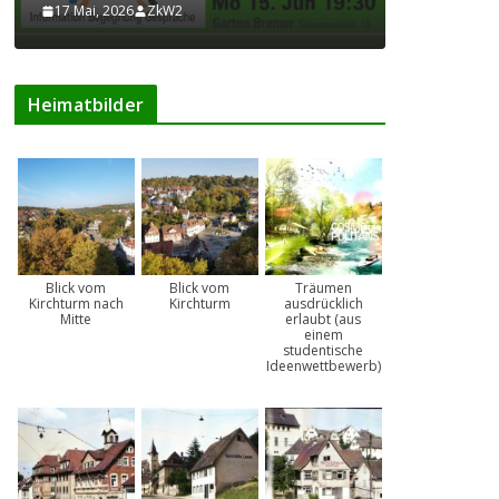
17 Mai, 2026
ZkW2
17 Mai, 202
Heimatbilder
Blick vom
Blick vom
Träumen
Kirchturm nach
Kirchturm
ausdrücklich
Mitte
erlaubt (aus
einem
studentische
Ideenwettbewerb)