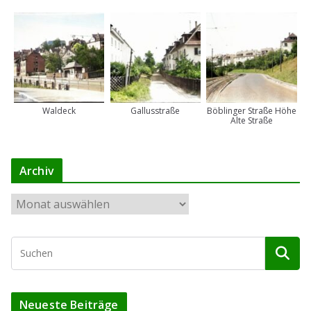
Waldeck
Gallusstraße
Böblinger Straße Höhe
Alte Straße
Archiv
A
r
c
h
i
v
Neueste Beiträge