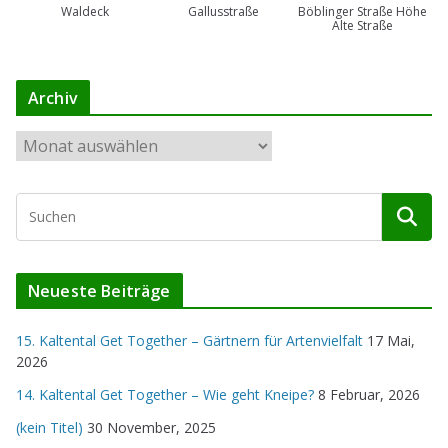
Waldeck
Gallusstraße
Böblinger Straße Höhe
Alte Straße
Archiv
A
r
c
h
i
v
Neueste Beiträge
15. Kaltental Get Together – Gärtnern für Artenvielfalt
17 Mai,
2026
14. Kaltental Get Together – Wie geht Kneipe?
8 Februar, 2026
(kein Titel)
30 November, 2025