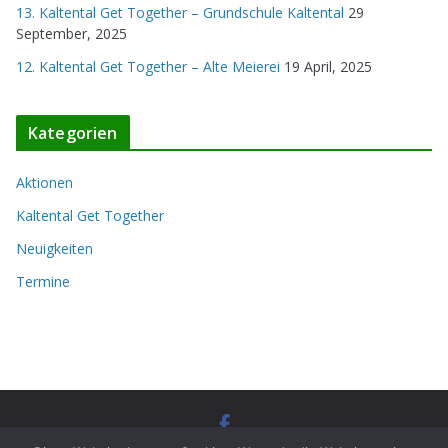
13. Kaltental Get Together – Grundschule Kaltental
29
September, 2025
12. Kaltental Get Together – Alte Meierei
19 April, 2025
Kategorien
Aktionen
Kaltental Get Together
Neuigkeiten
Termine
Copyright © 2026
Zukunftswerkstatt Kaltental
. Alle Rechte