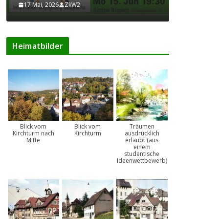
17 Mai, 2026
ZkW2
17 Mai, 202
Heimatbilder
Blick vom
Blick vom
Träumen
Kirchturm nach
Kirchturm
ausdrücklich
Mitte
erlaubt (aus
einem
studentische
Ideenwettbewerb)