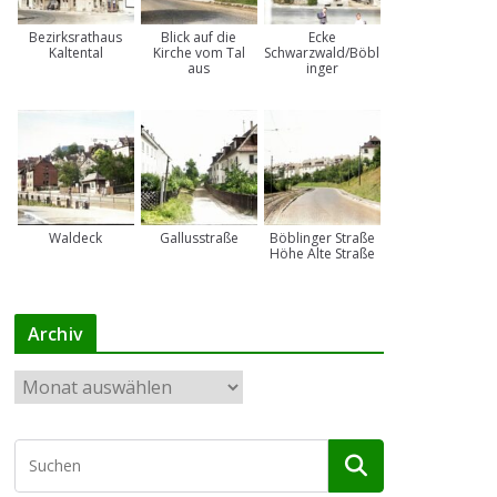
Bezirksrathaus
Blick auf die
Ecke
Kaltental
Kirche vom Tal
Schwarzwald/Böbl
aus
inger
Waldeck
Gallusstraße
Böblinger Straße
Höhe Alte Straße
Archiv
A
r
c
h
i