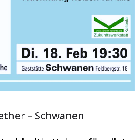
17 Mai, 2026
ZkW2
gether – Schwanen