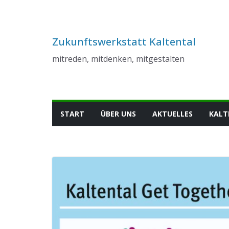
Zum
Inhalt
springen
Zukunftswerkstatt Kaltental
mitreden, mitdenken, mitgestalten
START
ÜBER UNS
AKTUELLES
KALT