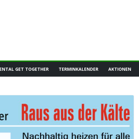
ENTAL GET TOGETHER
TERMINKALENDER
AKTIONEN
KALTENTAL GET TOGETHER
NEUIGKEITEN
15. Kaltental Get
Together – Gärtnern für
Artenvielfalt