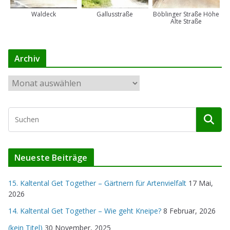
Waldeck
Gallusstraße
Böblinger Straße Höhe
Alte Straße
Archiv
A
r
c
h
i
v
Neueste Beiträge
15. Kaltental Get Together – Gärtnern für Artenvielfalt
17 Mai,
2026
14. Kaltental Get Together – Wie geht Kneipe?
8 Februar, 2026
(kein Titel)
30 November, 2025